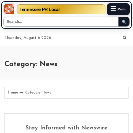
☰
Tennessee PR Local
Menu
Skip
Thursday, August 6 2026
to
content
Category: News
Home
Category: News
Stay Informed with Newswire